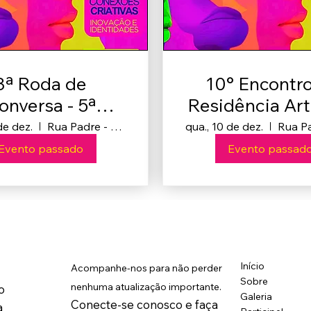
3ª Roda de
10° Encontro 5
onversa - 5ª
Residência Art
ência Artística
- Conexões Cri
de dez.
Rua Padre - R. Salvatore Renna, 875 - Santa Cruz, Guarapuava - PR, 85015-430, Brasil
qua., 10 de dez.
exões Criativas
Inovação 
Evento passado
Evento passad
Inovação e
Identidad
dentidades
Início
Acompanhe-nos para não perder
Sobre
nenhuma atualização importante.
o
Galeria
Conecte-se conosco e faça
a