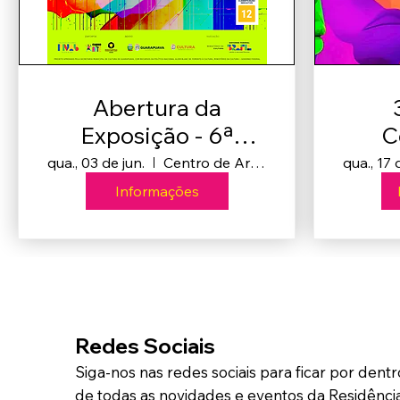
Abertura da
Exposição - 6ª
C
edição
Resid
qua., 03 de jun.
Centro de Artes Iracema Trinco Ribeiro
qua., 17 
- Con
Informações
I
Redes Sociais
Siga-nos nas redes sociais para ficar por dentr
de todas as novidades e eventos da Residênci